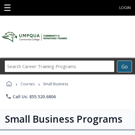
☰
LOGIN
Search
Go
Career
Training
›
›
Programs
Courses
Small Business
phone
Call Us: 855.520.6806
Small Business Programs