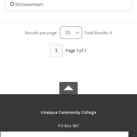
55 Course Hours
Results per page:
Total Results: 9
1
Page 1 of 1
Umpqua Community College
PO Box 967
Roseburg, OR 97470 US