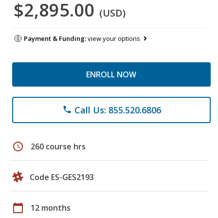
$2,895.00
(USD)
Payment & Funding:
view your options
ENROLL NOW
Call Us: 855.520.6806
phone
schedule
260 course hrs
Code ES-GES2193
calendar_today
12 months