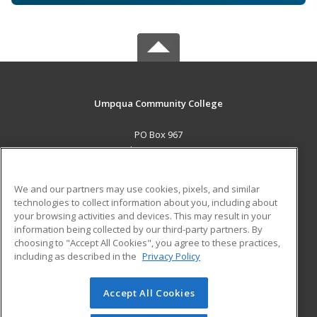
Umpqua Community College
PO Box 967
Roseburg, OR 97470 US
MAIN CONTENT
We and our partners may use cookies, pixels, and similar
Career Training
technologies to collect information about you, including about
your browsing activities and devices. This may result in your
information being collected by our third-party partners. By
ADDITIONAL RESOURCES
choosing to "Accept All Cookies", you agree to these practices,
Military
Student Blog
including as described in the
Privacy Policy
Help
Accept All Cookies
© 2026 ed2go, a division of Cengage Learning. All rights
reserved. The material on this site cannot be reproduced or