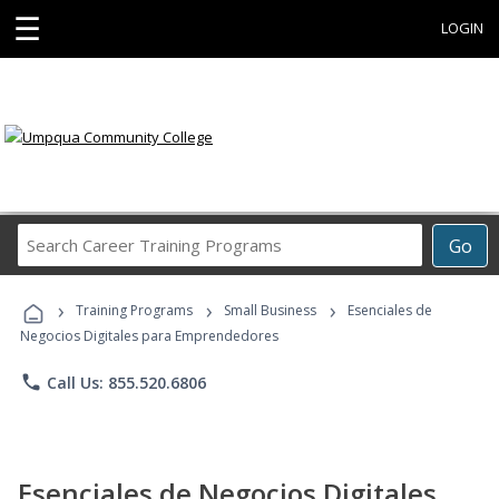
☰
LOGIN
Search
Go
Career
Training
›
›
›
Programs
Training Programs
Small Business
Esenciales de
Negocios Digitales para Emprendedores
phone
Call Us: 855.520.6806
Esenciales de Negocios Digitales