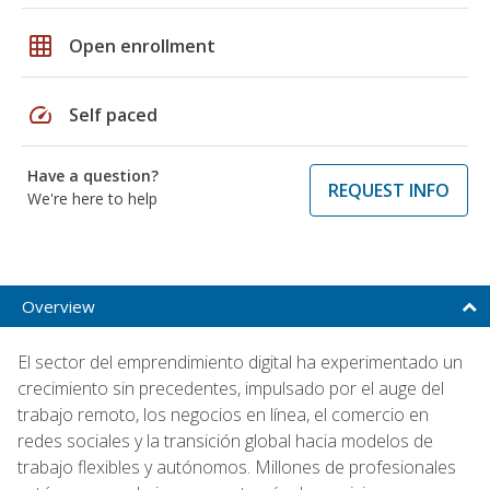
grid_on
Open enrollment
speed
Self paced
Have a question?
REQUEST INFO
We're here to help
Overview
El sector del emprendimiento digital ha experimentado un
crecimiento sin precedentes, impulsado por el auge del
trabajo remoto, los negocios en línea, el comercio en
redes sociales y la transición global hacia modelos de
trabajo flexibles y autónomos. Millones de profesionales