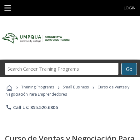
☰
LOGIN
Search
Go
Career
Training
›
›
›
Programs
Training Programs
Small Business
Curso de Ventas y
Negociación Para Emprendedores
phone
Call Us: 855.520.6806
Curso de Ventas y Negociación Para