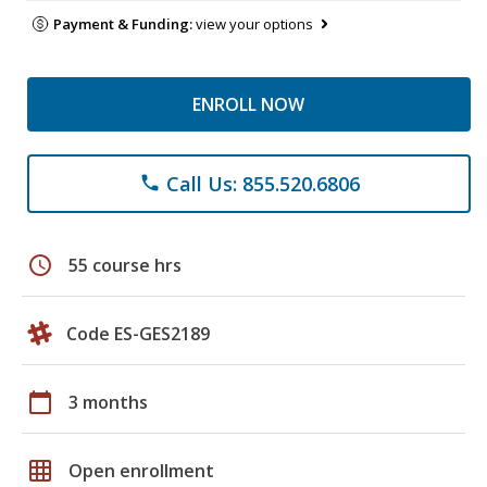
Payment & Funding:
view your options
ENROLL NOW
Call Us: 855.520.6806
phone
schedule
55 course hrs
Code ES-GES2189
calendar_today
3 months
grid_on
Open enrollment