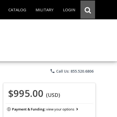
CATALOG
MILITARY
LOGIN
phone
Call Us: 855.520.6806
$995.00
(USD)
Payment & Funding:
view your options