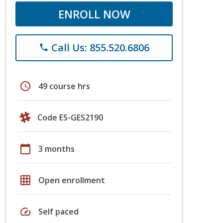
ENROLL NOW
Call Us: 855.520.6806
phone
schedule
49 course hrs
Code ES-GES2190
calendar_today
3 months
grid_on
Open enrollment
speed
Self paced