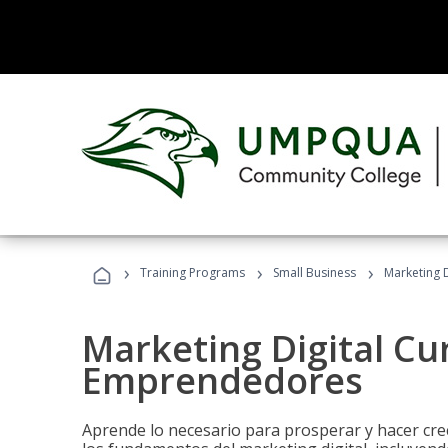
›
›
›
Training Programs
Small Business
Marketing 
Marketing Digital Cu
Emprendedores
Aprende lo necesario para prosperar y hacer cr