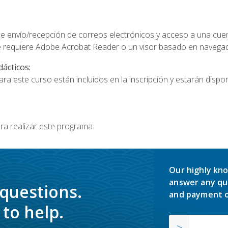
e envío/recepción de correos electrónicos y acceso a una cue
 requiere Adobe Acrobat Reader o un visor basado en navegador
dácticos:
a este curso están incluidos en la inscripción y estarán disponi
ra realizar este programa.
Our highly kno
answer any qu
 questions.
and payment o
to help.