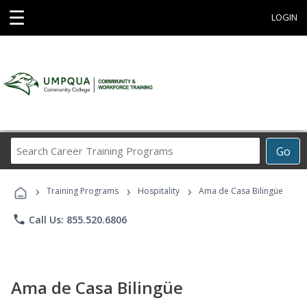
☰
LOGIN
Search
Go
Career
Training
›
›
›
Programs
Training Programs
Hospitality
Ama de Casa Bilingüe
phone
Call Us: 855.520.6806
Ama de Casa Bilingüe