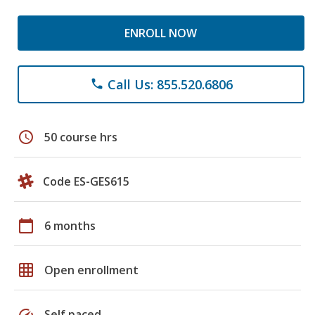
ENROLL NOW
Call Us: 855.520.6806
phone
schedule
50 course hrs
Code ES-GES615
calendar_today
6 months
grid_on
Open enrollment
speed
Self paced