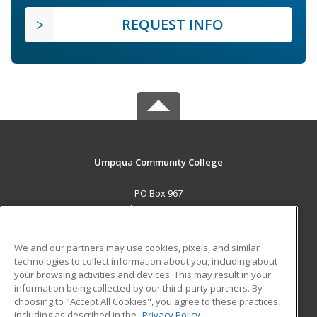
REQUEST INFO
Umpqua Community College
PO Box 967
Roseburg, OR 97470 US
MAIN CONTENT
We and our partners may use cookies, pixels, and similar
Career Training
technologies to collect information about you, including about
your browsing activities and devices. This may result in your
information being collected by our third-party partners. By
ADDITIONAL RESOURCES
choosing to "Accept All Cookies", you agree to these practices,
Military
Student Blog
including as described in the
Privacy Policy