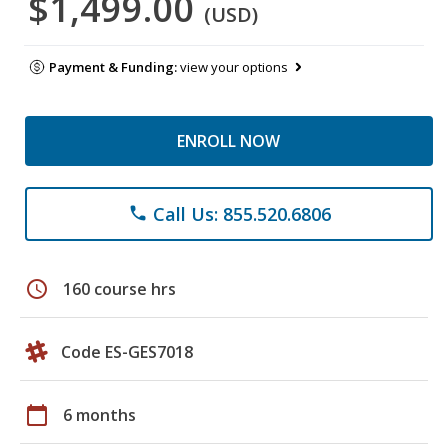
$1,499.00
(USD)
Payment & Funding:
view your options
ENROLL NOW
Call Us: 855.520.6806
phone
schedule
160 course hrs
Code ES-GES7018
calendar_today
6 months