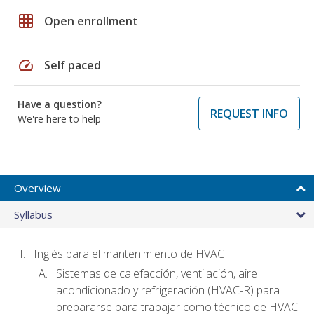
grid_on
Open enrollment
speed
Self paced
Have a question?
REQUEST INFO
We're here to help
Overview
Syllabus
Inglés para el mantenimiento de HVAC
Sistemas de calefacción, ventilación, aire
acondicionado y refrigeración (HVAC-R) para
prepararse para trabajar como técnico de HVAC.