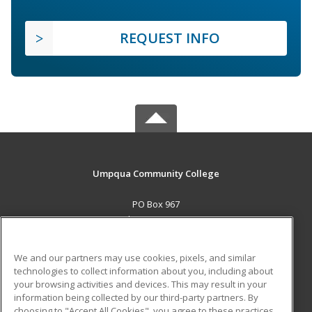
REQUEST INFO
Umpqua Community College
PO Box 967
Roseburg, OR 97470 US
MAIN CONTENT
We and our partners may use cookies, pixels, and similar
Career Training
technologies to collect information about you, including about
your browsing activities and devices. This may result in your
information being collected by our third-party partners. By
ADDITIONAL RESOURCES
choosing to "Accept All Cookies", you agree to these practices,