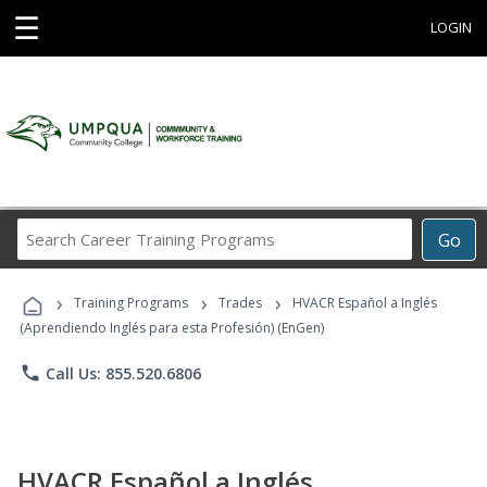
☰
LOGIN
Search
Go
Career
Training
›
›
›
Programs
Training Programs
Trades
HVACR Español a Inglés
(Aprendiendo Inglés para esta Profesión) (EnGen)
phone
Call Us: 855.520.6806
HVACR Español a Inglés