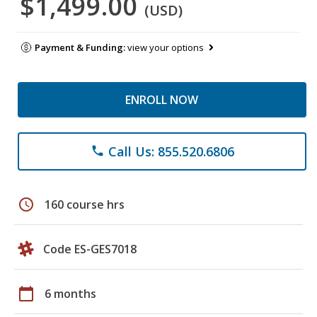
$1,499.00
(USD)
Payment & Funding:
view your options
ENROLL NOW
Call Us: 855.520.6806
phone
schedule
160 course hrs
Code ES-GES7018
calendar_today
6 months