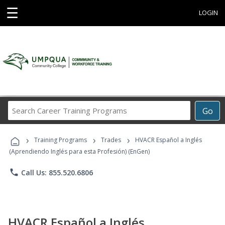
☰
LOGIN
Search
Go
Career
Training
›
›
›
Programs
Training Programs
Trades
HVACR Español a Inglés
(Aprendiendo Inglés para esta Profesión) (EnGen)
phone
Call Us: 855.520.6806
HVACR Español a Inglés