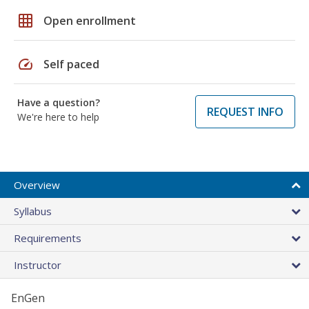
grid_on
Open enrollment
speed
Self paced
Have a question?
REQUEST INFO
We're here to help
Overview
Syllabus
Requirements
Instructor
EnGen