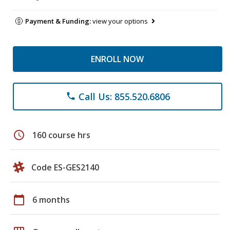
Payment & Funding:
view your options
ENROLL NOW
Call Us: 855.520.6806
phone
schedule
160 course hrs
Code ES-GES2140
calendar_today
6 months