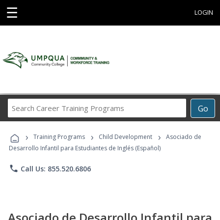
☰
LOGIN
Search
Go
Career
Training
›
›
›
Programs
Training Programs
Child Development
Asociado de
Desarrollo Infantil para Estudiantes de Inglés (Español)
phone
Call Us: 855.520.6806
Asociado de Desarrollo Infantil para