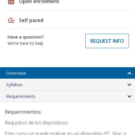
grid_on
Open enrollment
speed
Self paced
Have a question?
REQUEST INFO
We're here to help
Overview
Syllabus
Requirements
Requerimientos:
Requisitos de los dispositivos:
Este curso se puede realizar en un dispositivo PC, Mac o