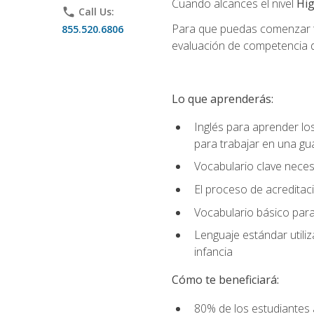
Cuando alcances el nivel
Hig
phone
Call Us:
Para que puedas comenzar tu
855.520.6806
evaluación de competencia de
Lo que aprenderás:
Inglés para aprender lo
para trabajar en una gu
Vocabulario clave neces
El proceso de acreditació
Vocabulario básico para
Lenguaje estándar utili
infancia
Cómo te beneficiará:
80% de los estudiantes 