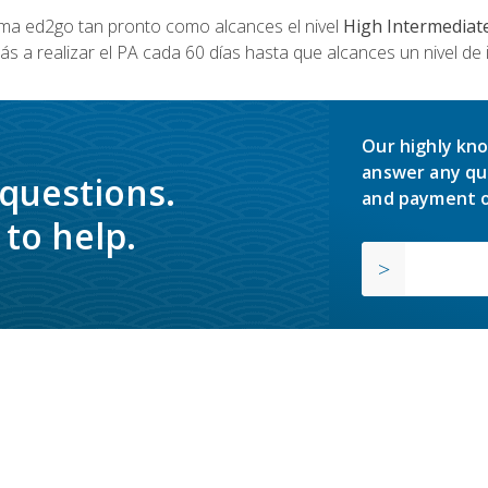
a ed2go tan pronto como alcances el nivel
High Intermediat
s a realizar el PA cada 60 días hasta que alcances un nivel de 
Our highly kno
answer any qu
 questions.
and payment o
to help.