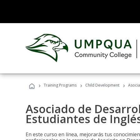
›
›
›
Training Programs
Child Development
Asocia
Asociado de Desarrol
Estudiantes de Inglé
En este curso en línea, mejorarás tus conocimien