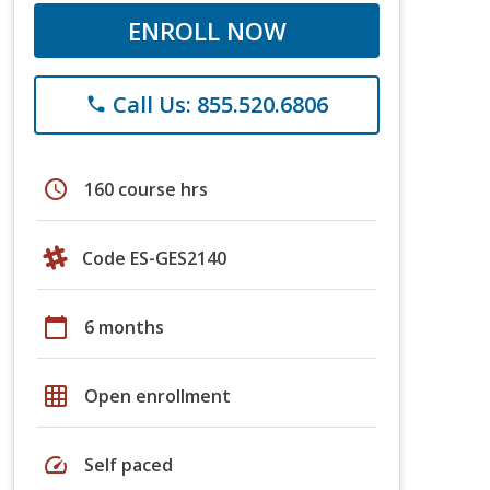
ENROLL NOW
Call Us: 855.520.6806
phone
schedule
160 course hrs
Code ES-GES2140
calendar_today
6 months
grid_on
Open enrollment
speed
Self paced