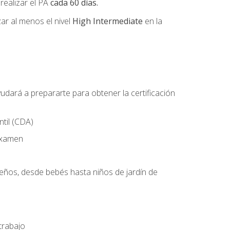
 realizar el PA
cada 60 días.
r al menos el nivel
High Intermediate
en la
udará a prepararte para obtener la certificación
til (CDA)
 examen
ueños, desde bebés hasta niños de jardín de
trabajo