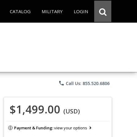
CATALOG
MILITARY
LOGIN
phone
Call Us: 855.520.6806
$1,499.00
(USD)
Payment & Funding:
view your options