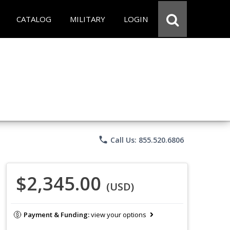
CATALOG
MILITARY
LOGIN
phone
Call Us: 855.520.6806
$2,345.00
(USD)
Payment & Funding:
view your options