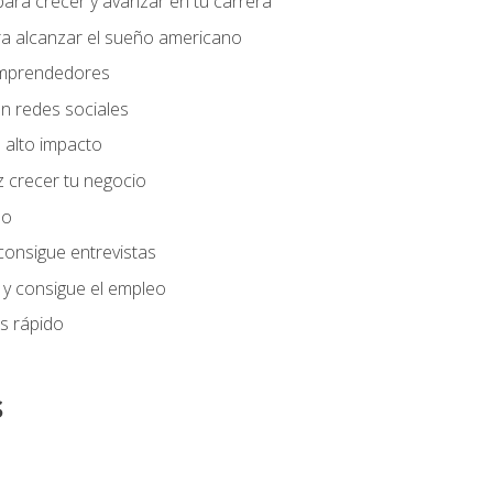
ara crecer y avanzar en tu carrera
ra alcanzar el sueño americano
 emprendedores
n redes sociales
 alto impacto
 crecer tu negocio
eo
 consigue entrevistas
 y consigue el empleo
s rápido
s