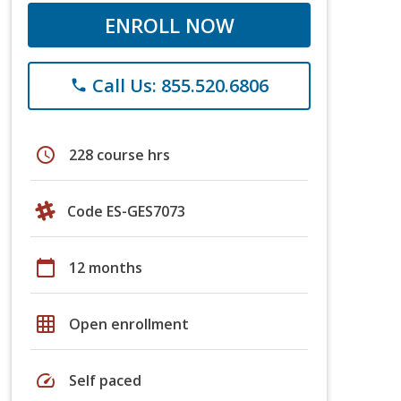
ENROLL NOW
Call Us: 855.520.6806
phone
schedule
228 course hrs
Code ES-GES7073
calendar_today
12 months
grid_on
Open enrollment
speed
Self paced