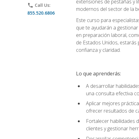
extensiones de pestañas y lif
phone
Call Us:
modernos del sector de la be
855.520.6806
Este curso para especialista
que te ayudarán a gestionar
en preparación laboral, como
de Estados Unidos, estarás 
confianza y claridad.
Lo que aprenderás:
A desarrollar habilidade
una consulta efectiva con
Aplicar mejores práctica
ofrecer resultados de ca
Fortalecer habilidades de
clientes y gestionar her
Desarrollar competencia