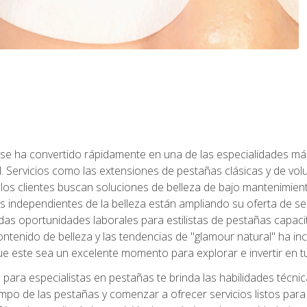
 se ha convertido rápidamente en una de las especialidades más
. Servicios como las extensiones de pestañas clásicas y de volum
 los clientes buscan soluciones de belleza de bajo mantenimien
s independientes de la belleza están ampliando su oferta de ser
as oportunidades laborales para estilistas de pestañas capacit
ntenido de belleza y las tendencias de "glamour natural" ha incr
e este sea un excelente momento para explorar e invertir en t
ara especialistas en pestañas te brinda las habilidades técnica
mpo de las pestañas y comenzar a ofrecer servicios listos para e