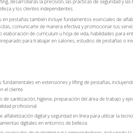
ting, desarrollarás la precisión, las prácticas de seguridad y la
lleza y los clientes independientes.
s en pestañas también incluye fundamentos esenciales de alfabeti
 citas, comunicarte de manera efectiva y promocionar tus servi
 elaboración de currículum u hoja de vida, habilidades para ent
preparado para trabajar en salones, estudios de pestañas o ini
s fundamentales en extensiones y lifting de pestañas, incluyend
 el cliente.
s de sanitización, higiene, preparación del área de trabajo y 
lidad profesional.
 alfabetización digital y seguridad en línea para utilizar la tec
ramientas digitales en entornos de belleza.
s esenciales de marketing para emprendedores, incluyendo la cr